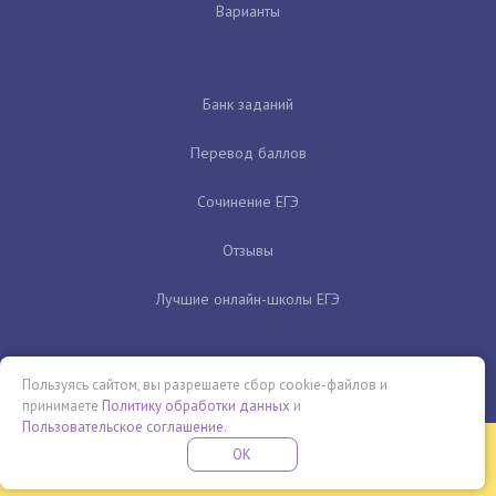
Варианты
Банк заданий
Перевод баллов
Сочинение ЕГЭ
Отзывы
Лучшие онлайн-школы ЕГЭ
Пользуясь сайтом, вы разрешаете сбор cookie-файлов и
принимаете
Политику обработки данных
и
Пользовательское соглашение
.
Бесплатная летняя школа
OK
ПОДРОБНЕЕ
ПРОВЕДИ ЭТО ЛЕТО С ПОЛЬЗОЙ