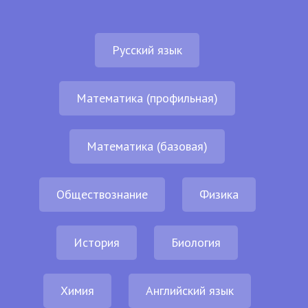
Русский язык
Математика (профильная)
Математика (базовая)
Обществознание
Физика
История
Биология
Химия
Английский язык