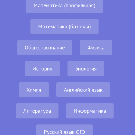
Математика (профильная)
Математика (базовая)
Обществознание
Физика
История
Биология
Химия
Английский язык
Литература
Информатика
Русский язык ОГЭ