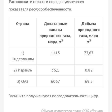
Расположите страны в порядке увеличения
показателя ресурсообеспеченности.
Страна
Доказанные
Добыча
запасы
природного
природного газа,
газа, млрд
3
3
млрд м
м
1)
1415
77,67
Нидерланды
2) Израиль
36,1
0,82
3) ОАЭ
6067
69,5
Запишите получившуюся последовательность цифр.
Объект авторского права ООО «Легион»