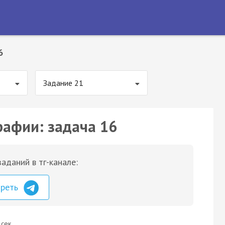
6
Задание 21
рафии: задача 16
аданий в тг-канале:
треть
 сек.