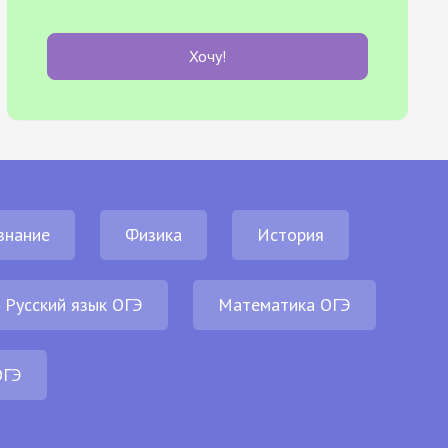
Хочу!
знание
Физика
История
Русский язык ОГЭ
Математика ОГЭ
ОГЭ