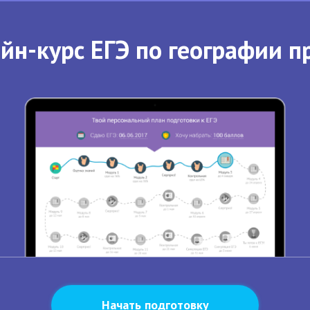
йн-курс ЕГЭ по географии п
Начать подготовку