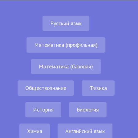
Русский язык
Математика (профильная)
Математика (базовая)
Обществознание
Физика
История
Биология
Химия
Английский язык