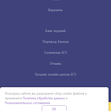
Варианты
Банк заданий
Перевод баллов
Сочинение ЕГЭ
Отзывы
Лучшие онлайн-школы ЕГЭ
Пользуясь сайтом, вы разрешаете сбор cookie-файлов и
принимаете
Политику обработки данных
и
Пользовательское соглашение
.
Бесплатная летняя школа
OK
ПОДРОБНЕЕ