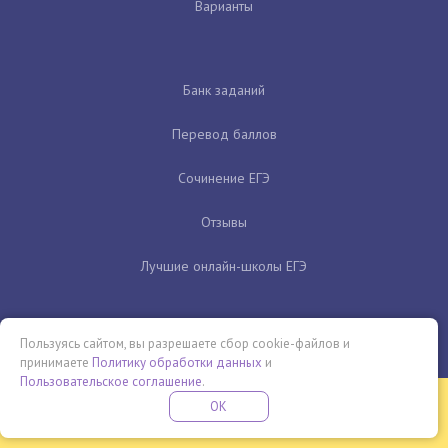
Варианты
Банк заданий
Перевод баллов
Сочинение ЕГЭ
Отзывы
Лучшие онлайн-школы ЕГЭ
Пользуясь сайтом, вы разрешаете сбор cookie-файлов и
принимаете
Политику обработки данных
и
Пользовательское соглашение
.
Бесплатная летняя школа
OK
ПОДРОБНЕЕ
ПРОВЕДИ ЭТО ЛЕТО С ПОЛЬЗОЙ