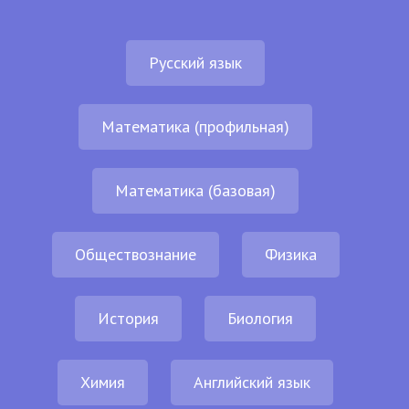
Русский язык
Математика (профильная)
Математика (базовая)
Обществознание
Физика
История
Биология
Химия
Английский язык