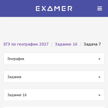
Экзамер — ЕГЭ 2027
×
ОТКРЫТЬ
Экзамер
Бесплатно - В Google Play
ЕГЭ по географии 2027
/
Задание 16
/
Задача 7
География
Задания
Задание 16