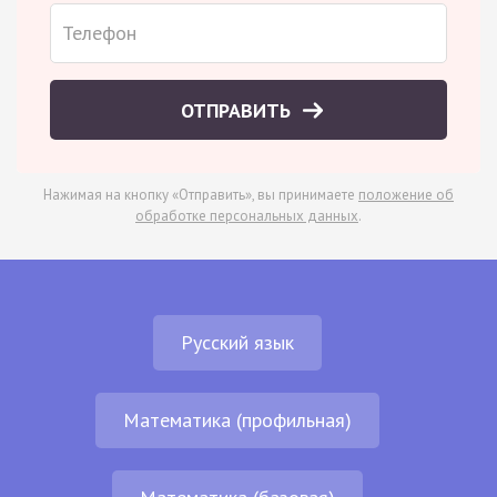
ОТПРАВИТЬ
Нажимая на кнопку «Отправить», вы принимаете
положение об
обработке персональных данных
.
Русский язык
Математика (профильная)