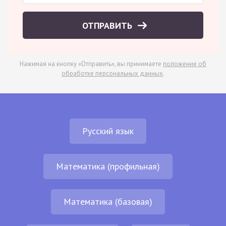
ОТПРАВИТЬ
Нажимая на кнопку «Отправить», вы принимаете
положение об
обработке персональных данных
.
Русский язык
Математика (профильная)
Математика (базовая)