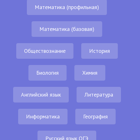
Математика (профильная)
Математика (базовая)
Обществознание
История
Биология
Химия
Английский язык
Литература
Информатика
География
Русский язык ОГЭ