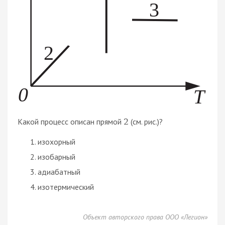
Какой процесс описан прямой
(см. рис.)?
2
изохорный
изобарный
адиабатный
изотермический
Объект авторского права ООО «Легион»