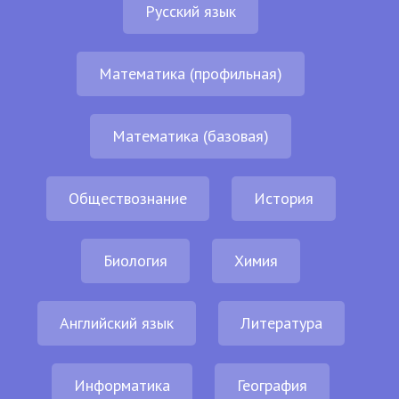
Русский язык
Математика (профильная)
Математика (базовая)
Обществознание
История
Биология
Химия
Английский язык
Литература
Информатика
География