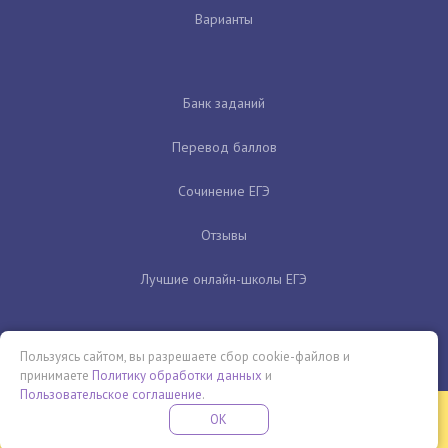
Варианты
Банк заданий
Перевод баллов
Сочинение ЕГЭ
Отзывы
Лучшие онлайн-школы ЕГЭ
Пользуясь сайтом, вы разрешаете сбор cookie-файлов и
принимаете
Политику обработки данных
и
Пользовательское соглашение
.
Бесплатная летняя школа
OK
ПОДРОБНЕЕ
ПРОВЕДИ ЭТО ЛЕТО С ПОЛЬЗОЙ