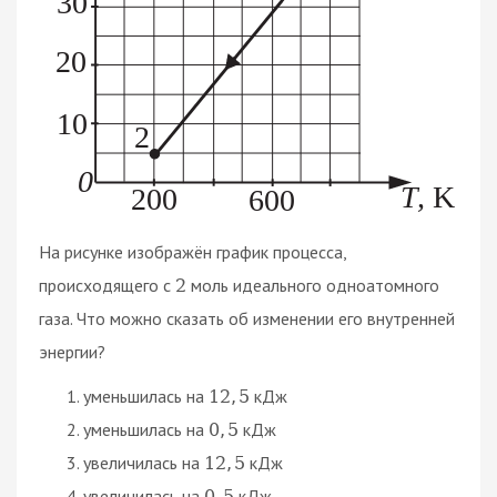
На рисунке изображён график процесса,
происходящего с
моль идеального одноатомного
2
газа. Что можно сказать об изменении его внутренней
энергии?
уменьшилась на
кДж
12
,
5
уменьшилась на
кДж
0
,
5
увеличилась на
кДж
12
,
5
увеличилась на
кДж
0
,
5