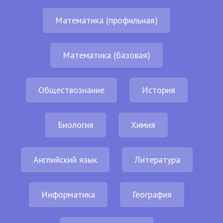
Математика (профильная)
Математика (базовая)
Обществознание
История
Биология
Химия
Английский язык
Литература
Информатика
География