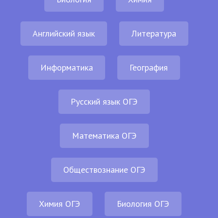
Английский язык
Литература
Информатика
География
Русский язык ОГЭ
Математика ОГЭ
Обществознание ОГЭ
Химия ОГЭ
Биология ОГЭ