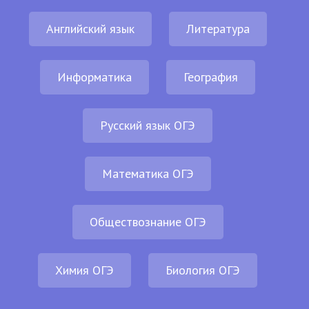
Английский язык
Литература
Информатика
География
Русский язык ОГЭ
Математика ОГЭ
Обществознание ОГЭ
Химия ОГЭ
Биология ОГЭ