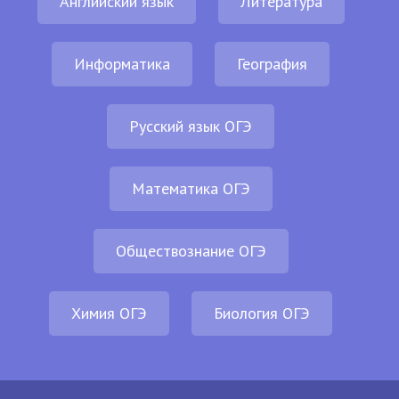
Английский язык
Литература
Информатика
География
Русский язык ОГЭ
Математика ОГЭ
Обществознание ОГЭ
Химия ОГЭ
Биология ОГЭ