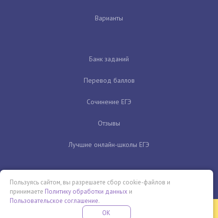
Варианты
Банк заданий
Перевод баллов
Сочинение ЕГЭ
Отзывы
Лучшие онлайн-школы ЕГЭ
Пользуясь сайтом, вы разрешаете сбор cookie-файлов и
принимаете
Политику обработки данных
и
Пользовательское соглашение
.
Бесплатная летняя школа
OK
ПОДРОБНЕЕ