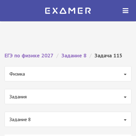
Экзамер — ЕГЭ 2027
×
ОТКРЫТЬ
Экзамер
Бесплатно - В Google Play
ЕГЭ по физике 2027
/
Задание 8
/
Задача 115
Физика
Задания
Задание 8