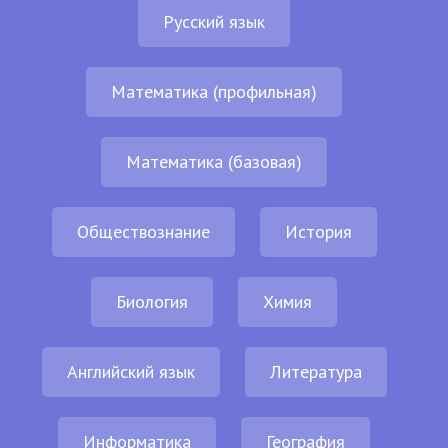
Русский язык
Математика (профильная)
Математика (базовая)
Обществознание
История
Биология
Химия
Английский язык
Литература
Информатика
География