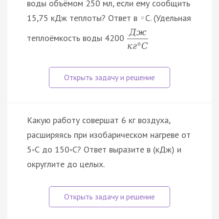
воды объёмом 250 мл, если ему сообщить
15,75 кДж теплоты? Ответ в
C. (Удельная
◦
Д
ж
теплоёмкость воды 4200
к
г
°
C
Какую работу совершат 6 кг воздуха,
расширяясь при изобарическом нагреве от
5◦С до 150◦С? Ответ выразите в (кДж) и
округлите до целых.