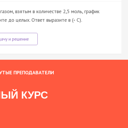
азом, взятым в количестве 2,5 моль, график
те до целых. Ответ выразите в (◦ C).
УТЫЕ ПРЕПОДАВАТЕЛИ
ЫЙ КУРС