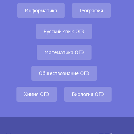
Информатика
География
Русский язык ОГЭ
Математика ОГЭ
Обществознание ОГЭ
Химия ОГЭ
Биология ОГЭ