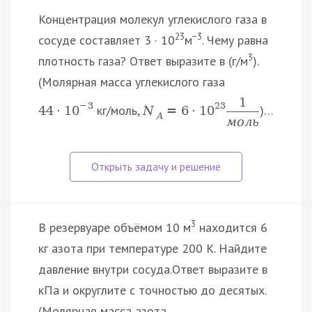
Концентрация молекул углекислого газа в
23
−3
сосуде составляет 3 · 10
м
. Чему равна
3
плотность газа? Ответ выразите в (г/м
).
(Молярная масса углекислого газа
1
−
3
23
кг/моль,
)…
44
·
10
N
=
6
·
10
A
м
о
л
ь
3
В резервуаре объёмом 10 м
находится 6
кг азота при температуре 200 К. Найдите
давление внутри сосуда.Ответ выразите в
кПа и округлите с точностью до десятых.
(Молярная масса азота…