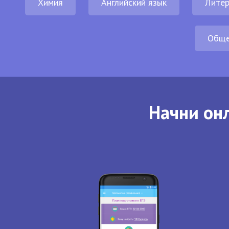
Химия
Английский язык
Литер
Обще
Начни онл