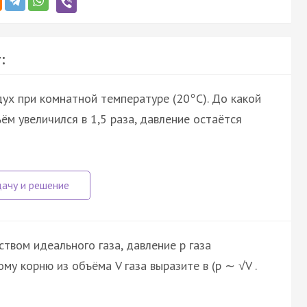
:
ух при комнатной температуре (20
С). До какой
°
ём увеличился в 1,5 раза, давление остаётся
твом идеального газа, давление p газа
у корню из объёма V газа выразите в (p ∼ √V .