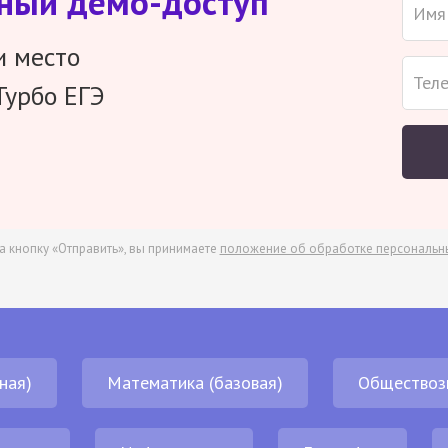
тный демо-доступ
и место
Турбо ЕГЭ
а кнопку «Отправить», вы принимаете
положение об обработке персональн
ная)
Математика (базовая)
Обществоз