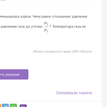
 уменьшилась вдвое. Чему равно отношение давления
p
2
к давлению газа до утечки:
? Температура газа не
p
1
Объект авторского права ООО «Легион»
еть решение
Следующая задача