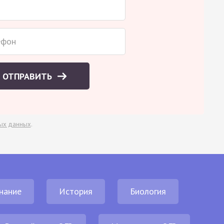
ОТПРАВИТЬ
ых данных
.
нание
История
Биология