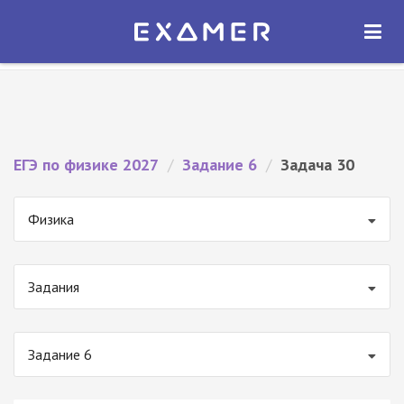
Экзамер — ЕГЭ 2027
×
ОТКРЫТЬ
Экзамер
Бесплатно - В Google Play
ЕГЭ по физике 2027
/
Задание 6
/
Задача 30
Физика
Задания
Задание 6