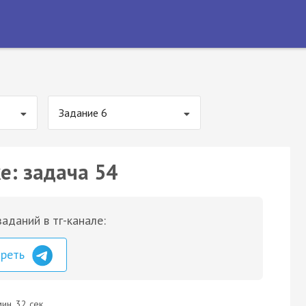
Задание 6
е: задача 54
аданий в тг-канале:
треть
ин. 32 сек.