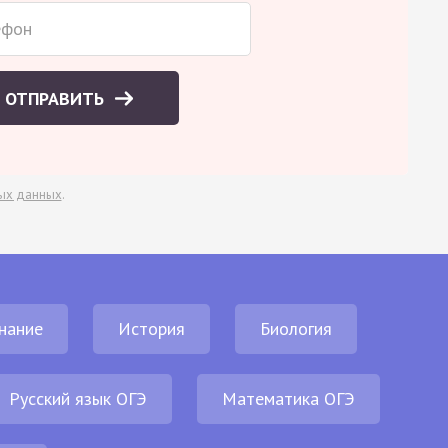
ОТПРАВИТЬ
ых данных
.
нание
История
Биология
Русский язык ОГЭ
Математика ОГЭ