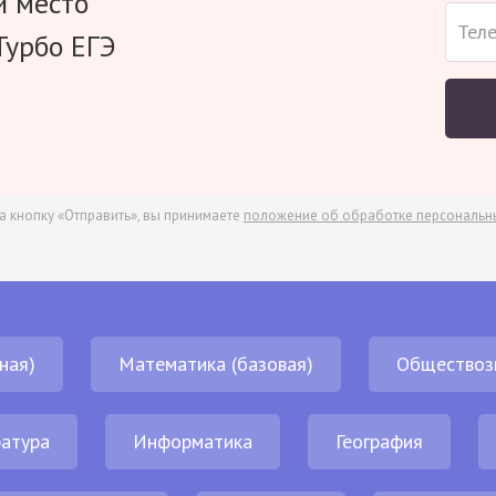
и место
Турбо ЕГЭ
а кнопку «Отправить», вы принимаете
положение об обработке персональн
ная)
Математика (базовая)
Обществоз
атура
Информатика
География