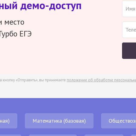
тный демо-доступ
и место
Турбо ЕГЭ
а кнопку «Отправить», вы принимаете
положение об обработке персональн
ная)
Математика (базовая)
Обществоз