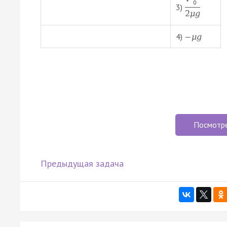
0
3)
2
μ
g
4)
−
μ
g
Посмотр
Предыдущая задача