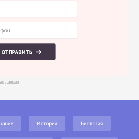
ОТПРАВИТЬ
ых данных
.
нание
История
Биология