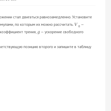
ожении стал двигаться равнозамедленно. Установите
мулами, по которым их можно рассчитать.
—
V
0
коэффициент трения,
— ускорение свободного
g
ветствующую позицию второго и запишите в таблицу