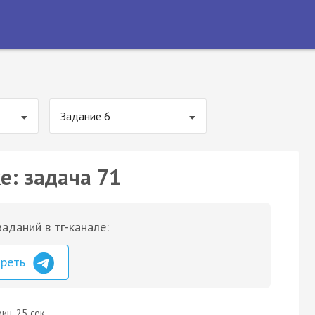
Задание 6
е: задача 71
аданий в тг-канале:
треть
ин. 25 сек.