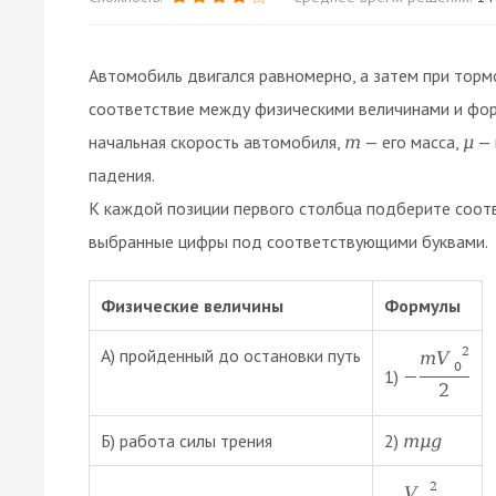
Автомобиль двигался равномерно, а затем при торм
соответствие между физическими величинами и фор
начальная скорость автомобиля,
— его масса,
— 
m
μ
падения.
К каждой позиции первого столбца подберите соот
выбранные цифры под соответствующими буквами.
Физические величины
Формулы
2
А) пройденный до остановки путь
m
V
0
1)
−
2
Б) работа силы трения
2)
m
μ
g
2
V