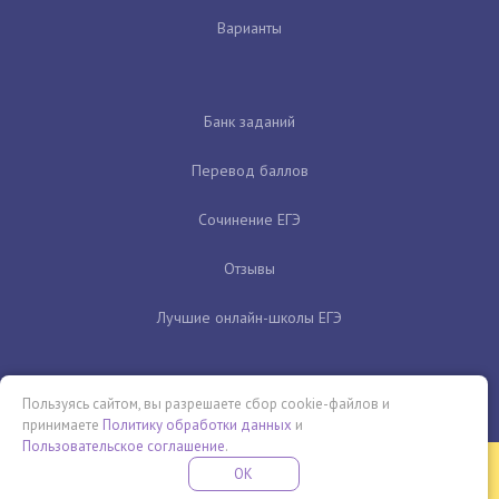
Варианты
Банк заданий
Перевод баллов
Сочинение ЕГЭ
Отзывы
Лучшие онлайн-школы ЕГЭ
Пользуясь сайтом, вы разрешаете сбор cookie-файлов и
принимаете
Политику обработки данных
и
Пользовательское соглашение
.
Бесплатная летняя школа
OK
ПОДРОБНЕЕ
ПРОВЕДИ ЭТО ЛЕТО С ПОЛЬЗОЙ