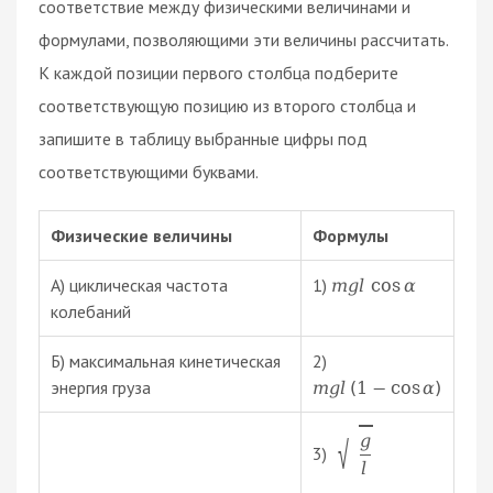
соответствие между физическими величинами и
формулами, позволяющими эти величины рассчитать.
К каждой позиции первого столбца подберите
соответствующую позицию из второго столбца и
запишите в таблицу выбранные цифры под
соответствующими буквами.
Физические величины
Формулы
А) циклическая частота
1)
m
g
l
cos
α
колебаний
Б) максимальная кинетическая
2)
энергия груза
m
g
l
(
1
−
cos
α
)
g
√
3)
l