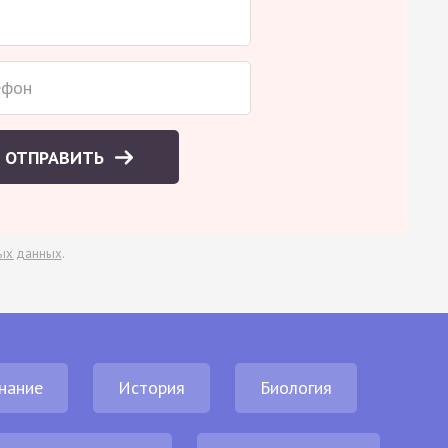
ОТПРАВИТЬ
ых данных
.
нание
История
Биология