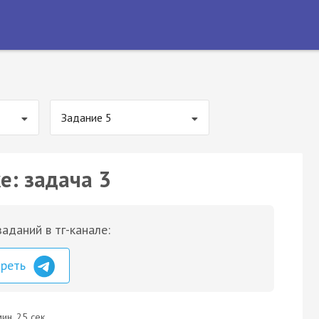
Задание 5
е: задача 3
аданий в тг-канале:
треть
ин. 25 сек.