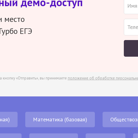
тный демо-доступ
и место
Турбо ЕГЭ
а кнопку «Отправить», вы принимаете
положение об обработке персональн
ная)
Математика (базовая)
Обществоз