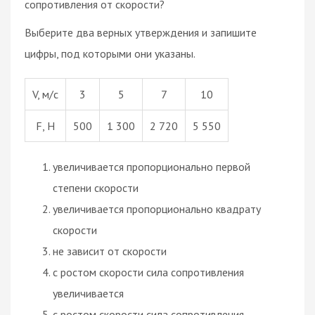
сопротивления от скорости?
Выберите два верных утверждения и запишите
цифры, под которыми они указаны.
V, м/с
3
5
7
10
F, Н
500
1 300
2 720
5 550
увеличивается пропорционально первой
степени скорости
увеличивается пропорционально квадрату
скорости
не зависит от скорости
с ростом скорости сила сопротивления
увеличивается
с ростом скорости сила сопротивления