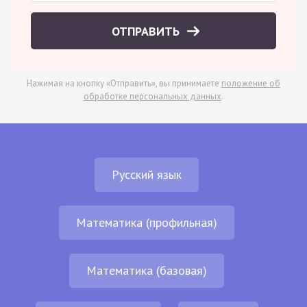
ОТПРАВИТЬ
Нажимая на кнопку «Отправить», вы принимаете
положение об
обработке персональных данных
.
Русский язык
Математика (профильная)
Математика (базовая)