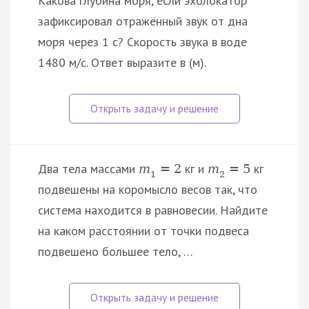
Какова глубина моря, если эхолокатор
зафиксировал отражённый звук от дна
моря через 1 с? Скорость звука в воде
1480 м/с. Ответ выразите в (м).
Два тела массами
кг и
кг
m
=
2
m
=
5
1
2
подвешены на коромысло весов так, что
система находится в равновесии. Найдите
на каком расстоянии от точки подвеса
подвешено большее тело, …