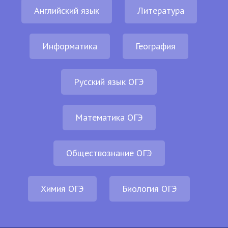
Английский язык
Литература
Информатика
География
Русский язык ОГЭ
Математика ОГЭ
Обществознание ОГЭ
Химия ОГЭ
Биология ОГЭ