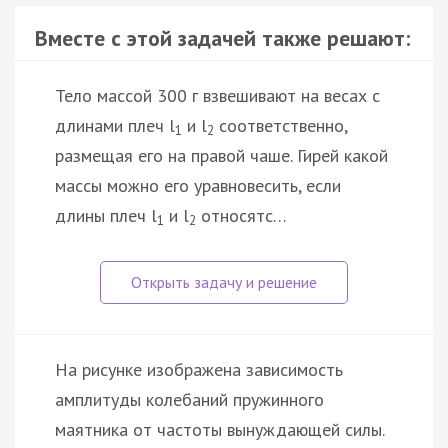
Вместе с этой задачей также решают:
Тело массой 300 г взвешивают на весах с
длинами плеч l
и l
соответственно,
1
2
размещая его на правой чаше. Гирей какой
массы можно его уравновесить, если
длины плеч l
и l
относятс…
1
2
На рисунке изображена зависимость
амплитуды колебаний пружинного
маятника от частоты вынуждающей силы.