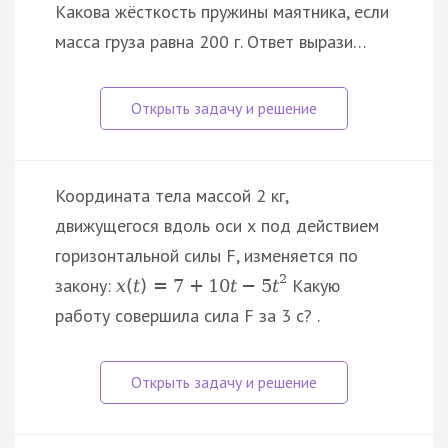
Какова жёсткость пружины маятника, если
масса груза равна 200 г. Ответ вырази…
Координата тела массой 2 кг,
движущегося вдоль оси х под действием
горизонтальной силы F, изменяется по
2
закону:
Какую
x
(
t
)
=
7
+
10
t
−
5
t
работу совершила сила F за 3 с? .