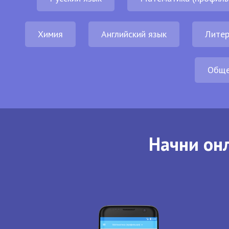
Химия
Английский язык
Литер
Обще
Начни онл