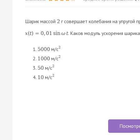
Шарик массой
г совершает колебания на упругой 
2
. Каков модуль ускорения шарик
x
(
t
)
=
0
,
01
sin
ω
t
2
м/с
5000
2
м/с
1000
2
м/с
50
2
м/с
10
Посмотр