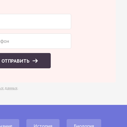
ОТПРАВИТЬ
ых данных
.
нание
История
Биология