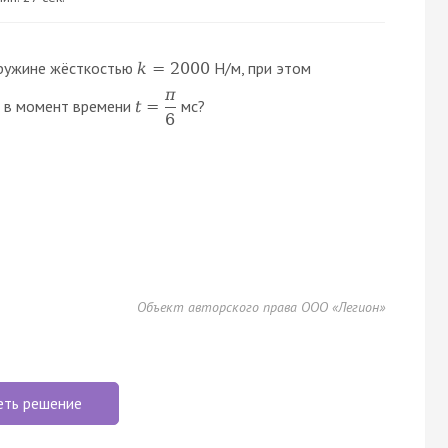
пружине жёсткостью
Н/м, при этом
k
=
2000
π
а в момент времени
мс?
t
=
6
Объект авторского права ООО «Легион»
еть решение