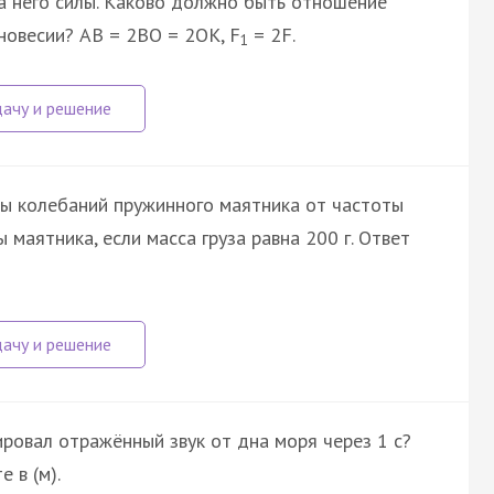
а него силы. Каково должно быть отношение
вновесии? AB = 2BO = 2OK, F
= 2F.
1
ы колебаний пружинного маятника от частоты
маятника, если масса груза равна 200 г. Ответ
ировал отражённый звук от дна моря через 1 с?
 в (м).