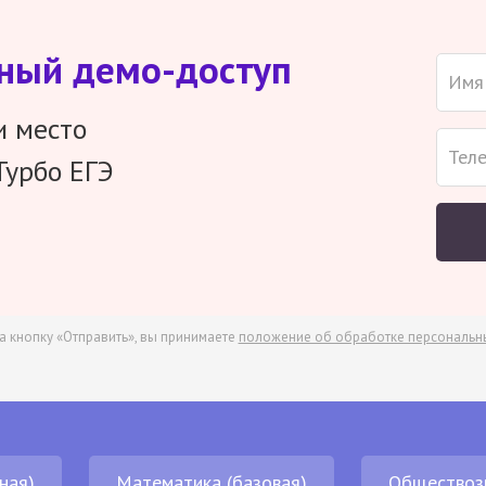
тный демо-доступ
и место
Турбо ЕГЭ
а кнопку «Отправить», вы принимаете
положение об обработке персональн
ная)
Математика (базовая)
Обществоз