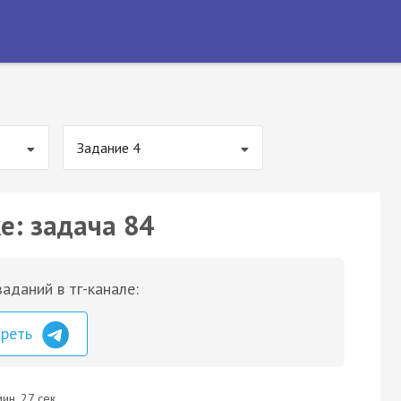
Задание 4
е: задача 84
аданий в тг-канале:
треть
ин. 27 сек.