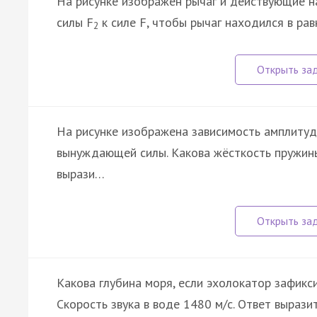
На рисунке изображён рычаг и действующие н
силы F
к силе F, чтобы рычаг находился в ра
2
На рисунке изображена зависимость амплитуд
вынуждающей силы. Какова жёсткость пружины 
вырази…
Какова глубина моря, если эхолокатор зафикс
Скорость звука в воде 1480 м/с. Ответ выразите