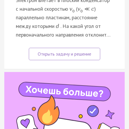
Электрон влетает в плоский конденсатор
с начальной скоростью
(
)
v
v
≪
c
0
0
параллельно пластинам, расстояние
между которыми
. На какой угол от
d
первоначального направления отклонит…