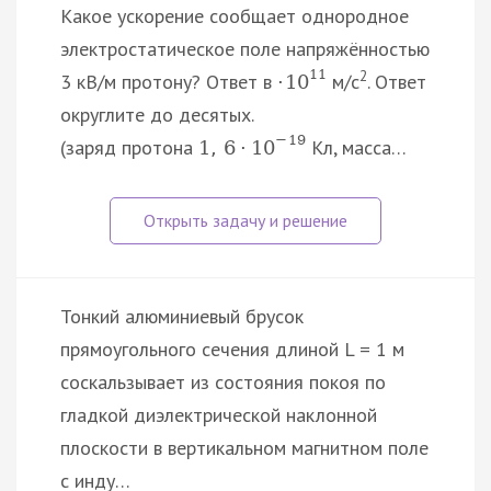
Какое ускорение сообщает однородное
электростатическое поле напряжённостью
11
2
3 кВ/м протону? Ответ в
м/с
. Ответ
·
10
округлите до десятых.
−
19
(заряд протона
Кл, масса…
1
,
6
·
10
Тонкий алюминиевый брусок
прямоугольного сечения длиной L = 1 м
соскальзывает из состояния покоя по
гладкой диэлектрической наклонной
плоскости в вертикальном магнитном поле
с инду…