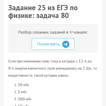
Задание 25 из ЕГЭ по
физике: задача 80
Разбор сложных заданий в тг-канале:
Посмотреть
Если при изменении силы тока в катушке с
А до
12
А энергия магнитного поля уменьшилась на
Дж, то
8
2
индуктивность такой катушки равна...
мГн
50
мГн
5
мГн
500
мГн