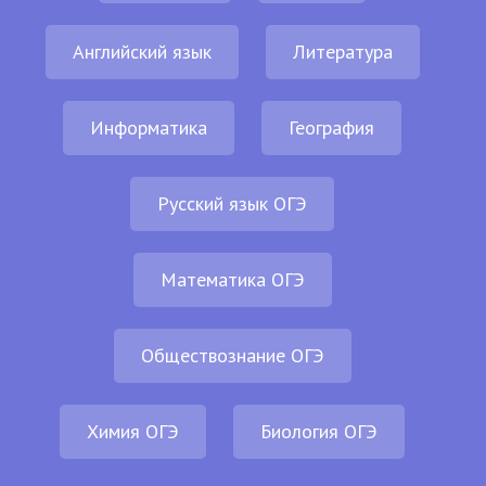
Английский язык
Литература
Информатика
География
Русский язык ОГЭ
Математика ОГЭ
Обществознание ОГЭ
Химия ОГЭ
Биология ОГЭ