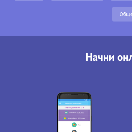
Обще
Начни онл