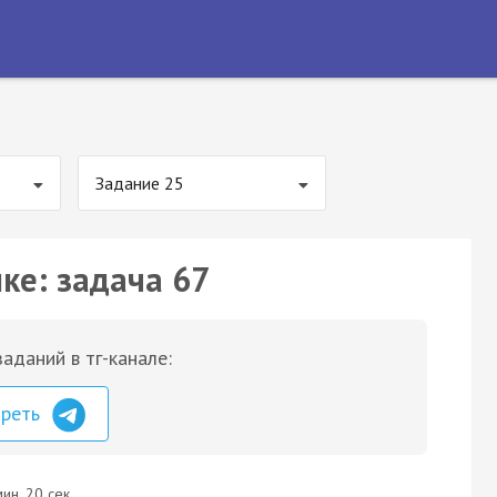
Задание 25
ке: задача 67
аданий в тг-канале:
треть
ин. 20 сек.