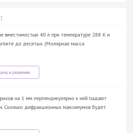
:
не вместимостью 40 л при температуре 288 К и
руглите до десятых. (Молярная масса
ихов на 1 мм перпендикулярно к ней падают
нм. Сколько дифракционных максимумов будет