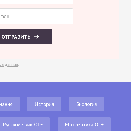
ОТПРАВИТЬ
ых данных
.
нание
История
Биология
Русский язык ОГЭ
Математика ОГЭ