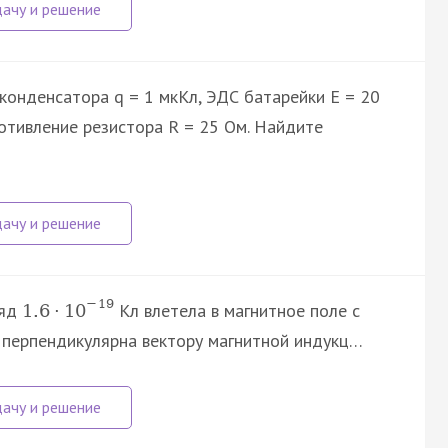
 конденсатора q = 1 мкКл, ЭДС батарейки E = 20
ротивление резистора R = 25 Ом. Найдите
−
19
ряд
Кл влетела в магнитное поле с
1.6
·
10
/с перпендикулярна вектору магнитной индукц…