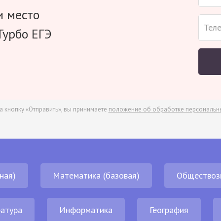
и место
Турбо ЕГЭ
а кнопку «Отправить», вы принимаете
положение об обработке персональн
ная)
Математика (базовая)
Обществоз
атура
Информатика
География