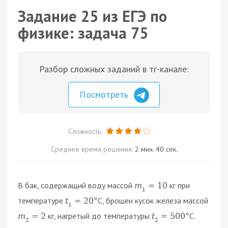
Задание 25 из ЕГЭ по
физике: задача 75
Разбор сложных заданий в тг-канале:
Посмотреть
Сложность:
Среднее время решения:
2 мин. 40 сек.
В бак, содержащий воду массой
кг при
m
=
10
1
температуре
C, брошен кусок железа массой
t
=
20
°
1
кг, нагретый до температуры
C.
m
=
2
t
=
500
°
2
2