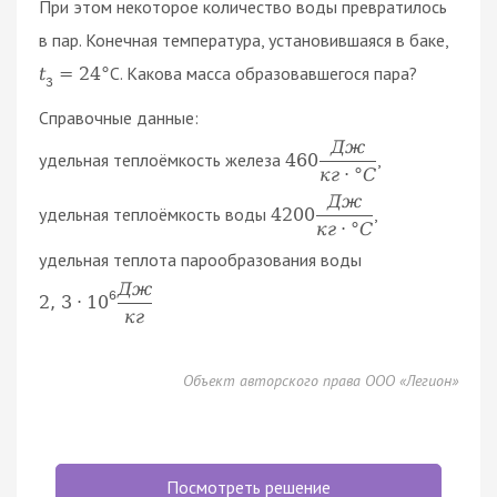
При этом некоторое количество воды превратилось
в пар. Конечная температура, установившаяся в баке,
C. Какова масса образовавшегося пара?
t
=
24
°
3
Справочные данные:
Д
ж
удельная теплоёмкость железа
,
460
к
г
·
°
C
Д
ж
удельная теплоёмкость воды
,
4200
к
г
·
°
C
удельная теплота парообразования воды
Д
ж
6
2
,
3
·
10
к
г
Объект авторского права ООО «Легион»
Посмотреть решение