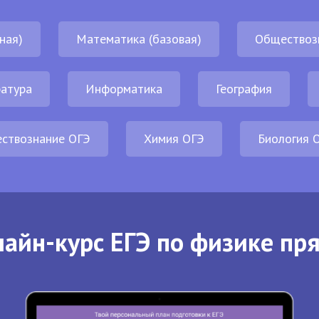
ная)
Математика (базовая)
Обществоз
атура
Информатика
География
ствознание ОГЭ
Химия ОГЭ
Биология 
айн-курс ЕГЭ по физике пр