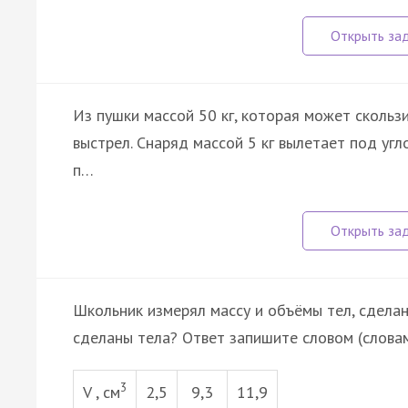
Из пушки массой 50 кг, которая может скольз
выстрел. Снаряд массой 5 кг вылетает под угл
п…
Школьник измерял массу и объёмы тел, сделан
сделаны тела? Ответ запишите словом (словам
3
V , см
2,5
9,3
11,9