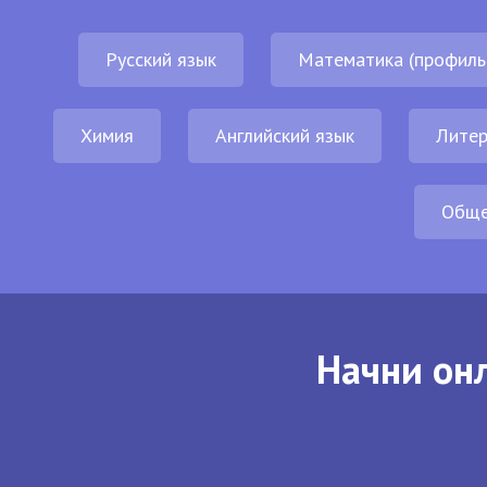
Русский язык
Математика (профиль
Химия
Английский язык
Литер
Обще
Начни онл