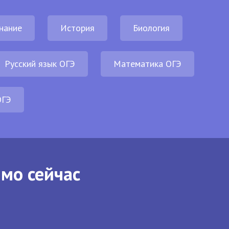
нание
История
Биология
Русский язык ОГЭ
Математика ОГЭ
ОГЭ
ямо сейчас