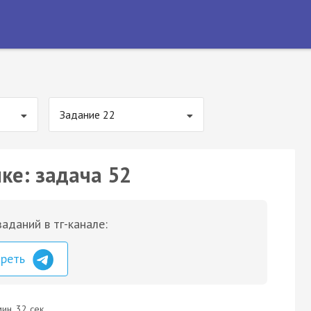
Задание 22
ке: задача 52
аданий в тг-канале:
треть
ин. 32 сек.