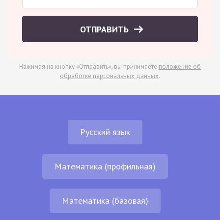
ОТПРАВИТЬ
Нажимая на кнопку «Отправить», вы принимаете
положение об
обработке персональных данных
.
Русский язык
Математика (профильная)
Математика (базовая)