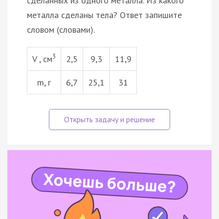
сделанных из одного металла. Из какого
металла сделаны тела? Ответ запишите
словом (словами).
3
V , см
2,5
9,3
11,9
m, г
6,7
25,1
31