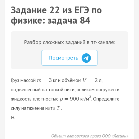
Задание 22 из ЕГЭ по
физике: задача 84
Разбор сложных заданий в тг-канале:
Посмотреть
Груз массой
кг и объёмом
л,
m
=
3
V
=
2
подвешенный на тонкой нити, целиком погружён в
3
жидкость плотностью
кг/м
. Определите
ρ
=
900
силу натяжения нити
.
T
Н.
Объект авторского права ООО «Легион»