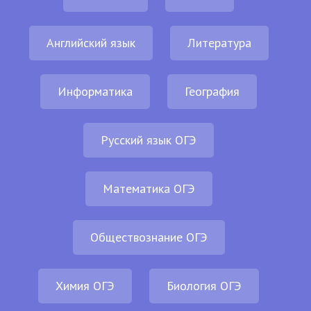
Английский язык
Литература
Информатика
География
Русский язык ОГЭ
Математика ОГЭ
Обществознание ОГЭ
Химия ОГЭ
Биология ОГЭ