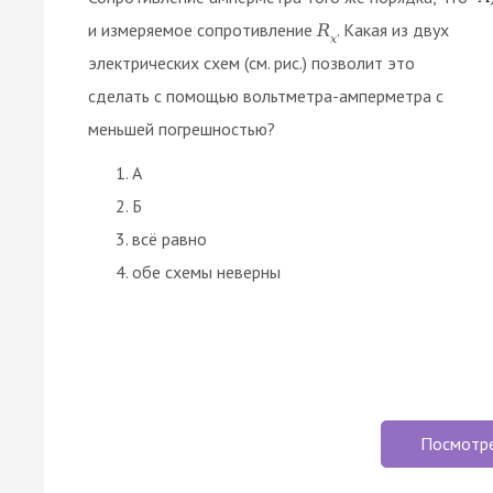
и измеряемое сопротивление
. Какая из двух
R
x
электрических схем (см. рис.) позволит это
сделать с помощью вольтметра-амперметра с
меньшей погрешностью?
А
Б
всё равно
обе схемы неверны
Посмотр