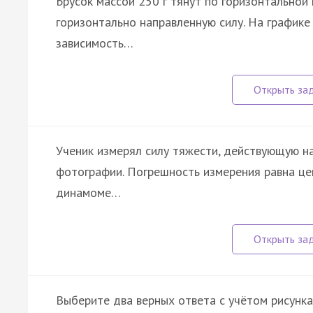
Брусок массой 250 г тянут по горизонтальной
горизонтально направленную силу. На график
зависимость…
Ученик измерял силу тяжести, действующую н
фотографии. Погрешность измерения равна це
динамоме…
Выберите два верных ответа с учётом рисунка