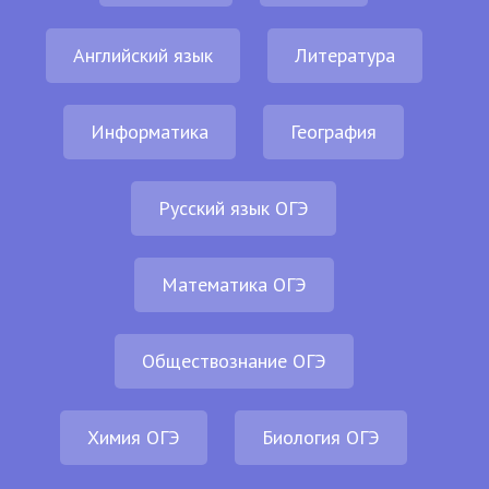
Английский язык
Литература
Информатика
География
Русский язык ОГЭ
Математика ОГЭ
Обществознание ОГЭ
Химия ОГЭ
Биология ОГЭ