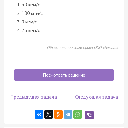
кг
м/с
50
⋅
кг
м/с
100
⋅
кг
м/с
0
⋅
кг
м/с
75
⋅
Объект авторского права ООО «Легион»
Посмотреть решение
Предыдущая задача
Следующая задача