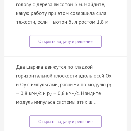
голову с дерева высотой 5 м. Найдите,
какую работу при этом совершила сила
тяжести, если Ньютон был ростом 1,8 м.
Два шарика движутся по гладкой
горизонтальной плоскости вдоль осей Ox
и Oy с импульсами, равными по модулю p
1
= 0,8 кг·м/с и p
= 0,6 кг·м/с. Найдите
2
модуль импульса системы этих ш…