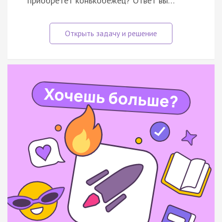
приобретёт конькобежец? Ответ вы…