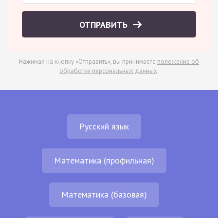
ОТПРАВИТЬ
Нажимая на кнопку «Отправить», вы принимаете
положение об
обработке персональных данных
.
Русский язык
Математика (профильная)
Математика (базовая)