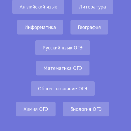
Английский язык
Литература
Информатика
География
Русский язык ОГЭ
Математика ОГЭ
Обществознание ОГЭ
Химия ОГЭ
Биология ОГЭ