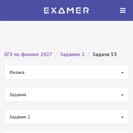
Экзамер — ЕГЭ 2027
×
ОТКРЫТЬ
Экзамер
Бесплатно - В Google Play
ЕГЭ по физике 2027
/
Задание 2
/
Задача 53
Физика
Задания
Задание 2