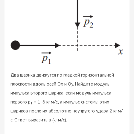
Два шарика движутся по гладкой горизонтальной
плоскости вдоль осей Ox и Oy. Найдите модуль
импульса второго шарика, если модуль импульса
первого p
= 1, 6 кг·м/с, а импульс системы этих
1
шариков после их абсолютно неупругого удара 2 кг·м/
с. Ответ выразить в (кг·м/с).