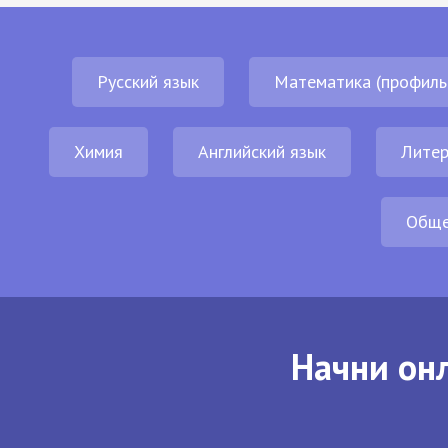
Русский язык
Математика (профиль
Химия
Английский язык
Литер
Обще
Начни онл