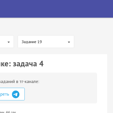
Задание 19
ке: задача 4
аданий в тг-канале:
треть
ин. 44 сек.