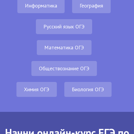
Информатика
География
Русский язык ОГЭ
Математика ОГЭ
Обществознание ОГЭ
Химия ОГЭ
Биология ОГЭ
Начни онлайн-курс ЕГЭ по