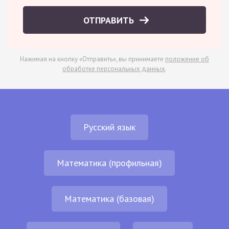
ОТПРАВИТЬ
Нажимая на кнопку «Отправить», вы принимаете
положение об
обработке персональных данных
.
Русский язык
Математика (профильная)
Математика (базовая)