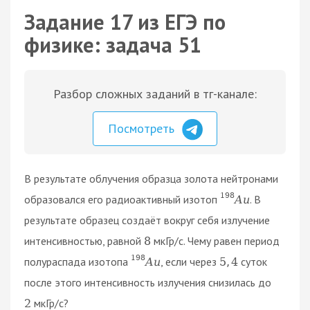
Задание 17 из ЕГЭ по
физике: задача 51
Разбор сложных заданий в тг-канале:
Посмотреть
В результате облучения образца золота нейтронами
198
образовался его радиоактивный изотоп
. В
A
u
результате образец создаёт вокруг себя излучение
интенсивностью, равной
мкГр/с. Чему равен период
8
198
полураспада изотопа
, если через
суток
A
u
5
,
4
после этого интенсивность излучения снизилась до
мкГр/с?
2