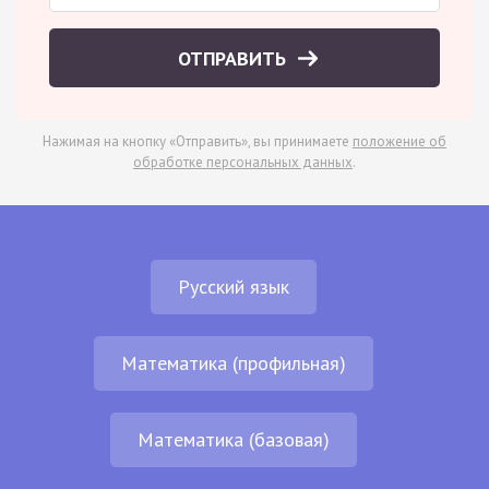
ОТПРАВИТЬ
Нажимая на кнопку «Отправить», вы принимаете
положение об
обработке персональных данных
.
Русский язык
Математика (профильная)
Математика (базовая)