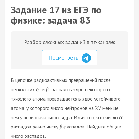
Задание 17 из ЕГЭ по
физике: задача 83
Разбор сложных заданий в тг-канале:
Посмотреть
В цепочке радиоактивных превращений после
нескольких
- и
- распадов ядро некоторого
α
β
тяжёлого атома превращается в ядро устойчивого
атома, у которого число нейтронов на
меньше,
27
чем у первоначального ядра. Известно, что число
-
α
распадов равно числу
-распадов. Найдите общее
β
число распадов.